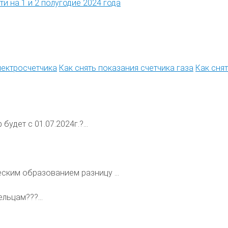
и на 1 и 2 полугодие 2024 года
лектросчетчика
Как снять показания счетчика газа
Как сня
будет с 01.07.2024г.?...
ским образованием разницу ...
льцам???...