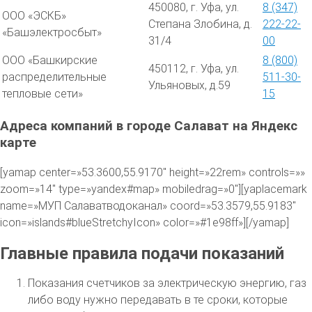
450080, г. Уфа, ул.
8 (347)
ООО «ЭСКБ»
Степана Злобина, д.
222-22-
«Башэлектросбыт»
31/4
00
ООО «Башкирские
8 (800)
450112, г. Уфа, ул.
распределительные
511-30-
Ульяновых, д.59
тепловые сети»
15
Адреса компаний в городе Салават на Яндекс
карте
[yamap center=»53.3600,55.9170″ height=»22rem» controls=»»
zoom=»14″ type=»yandex#map» mobiledrag=»0″][yaplacemark
name=»МУП Салаватводоканал» coord=»53.3579,55.9183″
icon=»islands#blueStretchyIcon» color=»#1e98ff»][/yamap]
Главные правила подачи показаний
Показания счетчиков за электрическую энергию, газ
либо воду нужно передавать в те сроки, которые