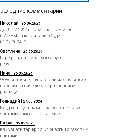
оследние комментарии:
Николай |
:
26.06.2024
До 01.07.2024г. тариф на газ у меня
6,20388₽, а какой тариф будет с
01.07.2024г.?...
Светлана |
:
26.05.2024
Передала, спасибо. Когда будет
результат?...
Нина |
:
25.05.2024
Объясните мне, непонятливому человеку с
высшим техническим образованием
разницу ...
Геннадий |
:
21.05.2024
Когда начнут платить за зеленый тариф
частным домовлалельцам???...
Елена |
:
05.05.2024
Как узнать тариф по Эл.энергии с газовым
плитами...