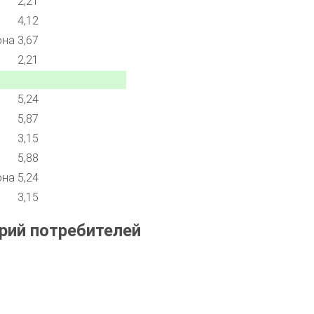
2,21
4,12
она
3,67
2,21
5,24
5,87
3,15
5,88
она
5,24
3,15
рий потребителей