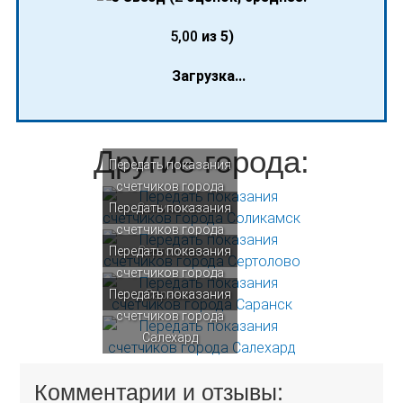
5,00
из 5)
Загрузка...
Другие города:
Передать показания
счетчиков города
Передать показания
Соликамск
счетчиков города
Передать показания
Сертолово
счетчиков города
Передать показания
Саранск
счетчиков города
Салехард
Комментарии и отзывы: