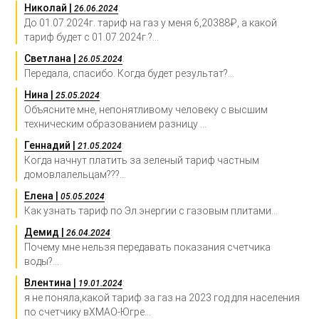
Николай |
:
26.06.2024
До 01.07.2024г. тариф на газ у меня 6,20388₽, а какой
тариф будет с 01.07.2024г.?...
Светлана |
:
26.05.2024
Передала, спасибо. Когда будет результат?...
Нина |
:
25.05.2024
Объясните мне, непонятливому человеку с высшим
техническим образованием разницу ...
Геннадий |
:
21.05.2024
Когда начнут платить за зеленый тариф частным
домовлалельцам???...
Елена |
:
05.05.2024
Как узнать тариф по Эл.энергии с газовым плитами...
Демид |
:
26.04.2024
Почему мне нельзя передавать показания счетчика
воды?...
Влентина |
:
19.01.2024
я не поняла,какой тариф за газ на 2023 год для населения
по счетчику вХМАО-Югре...