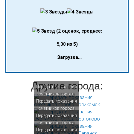
(
2
оценок, среднее:
5,00
из 5)
Загрузка...
Другие города:
Передать показания
счетчиков города
Передать показания
Соликамск
счетчиков города
Передать показания
Сертолово
счетчиков города
Передать показания
Саранск