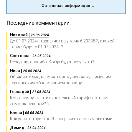
Остальная информация →
Последние комментарии:
Николай |
:
26.06.2024
До 01.07.2024г. тариф на газ у меня 6,20388₽, а какой
тариф будет с 01.07.2024г.?...
Светлана |
:
26.05.2024
Передала, спасибо. Когда будет результат?...
Нина |
:
25.05.2024
Объясните мне, непонятливому человеку с высшим
техническим образованием разницу ...
Геннадий |
:
21.05.2024
Когда начнут платить за зеленый тариф частным
домовлалельцам???...
Елена |
:
05.05.2024
Как узнать тариф по Эл.энергии с газовым плитами...
Демид |
:
26.04.2024