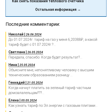
Как снять показания теплового счетчика
Остальная информация →
Последние комментарии:
Николай |
:
26.06.2024
До 01.07.2024г. тариф на газ у меня 6,20388₽, а какой
тариф будет с 01.07.2024г.?...
Светлана |
:
26.05.2024
Передала, спасибо. Когда будет результат?...
Нина |
:
25.05.2024
Объясните мне, непонятливому человеку с высшим
техническим образованием разницу ...
Геннадий |
:
21.05.2024
Когда начнут платить за зеленый тариф частным
домовлалельцам???...
Елена |
:
05.05.2024
Как узнать тариф по Эл.энергии с газовым плитами...