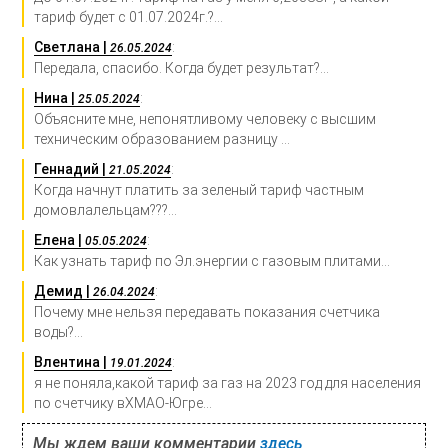
тариф будет с 01.07.2024г.?...
Светлана |
:
26.05.2024
Передала, спасибо. Когда будет результат?...
Нина |
:
25.05.2024
Объясните мне, непонятливому человеку с высшим
техническим образованием разницу ...
Геннадий |
:
21.05.2024
Когда начнут платить за зеленый тариф частным
домовлалельцам???...
Елена |
:
05.05.2024
Как узнать тариф по Эл.энергии с газовым плитами...
Демид |
:
26.04.2024
Почему мне нельзя передавать показания счетчика
воды?...
Влентина |
:
19.01.2024
я не поняла,какой тариф за газ на 2023 год для населения
по счетчику вХМАО-Югре...
Мы ждем ваши комментарии
здесь