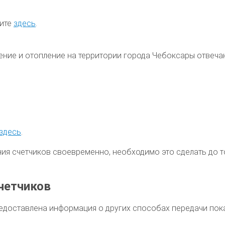
рите
здесь
.
ение и отопление на территории
города Чебоксары
отвеча
здесь
.
ния счетчиков своевременно, необходимо это сделать до
четчиков
едоставлена информация о других способах передачи пок