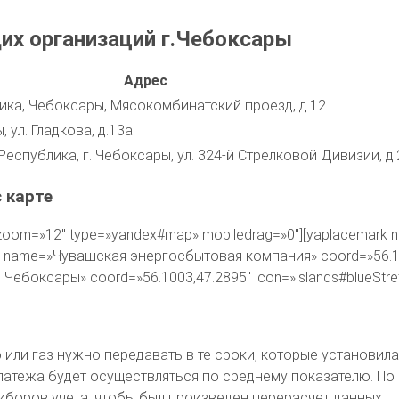
х организаций г.Чебоксары
Адрес
ка, Чебоксары, Мясокомбинатский проезд, д.12
 ул. Гладкова, д.13а
еспублика, г. Чебоксары, ул. 324-й Стрелковой Дивизии, д.
 карте
»» zoom=»12″ type=»yandex#map» mobiledrag=»0″][yaplacema
ark name=»Чувашская энергосбытовая компания» coord=»56.111
ебоксары» coord=»56.1003,47.2895″ icon=»islands#blueStret
ю или газ нужно передавать в те сроки, которые установи
атежа будет осуществляться по среднему показателю. По су
иборов учета, чтобы был произведен перерасчет данных.