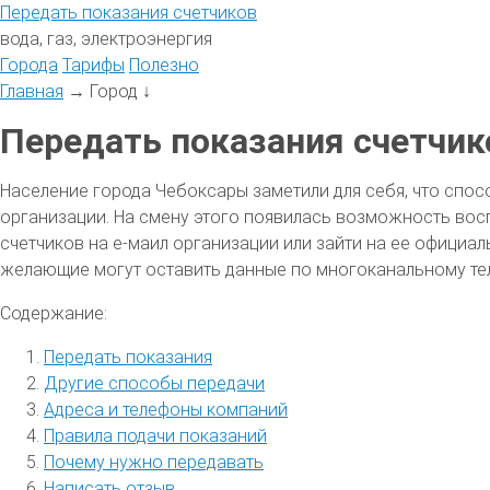
Передать
показания
счетчиков
вода, газ, электроэнергия
Города
Тарифы
Полезно
Главная
→
Город
↓
Передать показания счетчик
Население города Чебоксары заметили для себя, что спос
организации. На смену этого появилась возможность вос
счетчиков на е-маил организации или зайти на ее официа
желающие могут оставить данные по многоканальному те
Содержание:
Передать показания
Другие способы передачи
Адреса и телефоны компаний
Правила подачи показаний
Почему нужно передавать
Написать отзыв