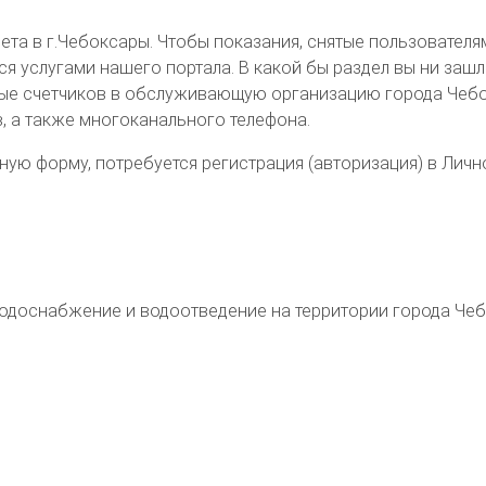
та в г.Чебоксары. Чтобы показания, снятые пользователям
слугами нашего портала. В какой бы раздел вы ни зашли (
ые счетчиков в обслуживающую организацию города Чебок
, а также многоканального телефона.
ую форму, потребуется регистрация (авторизация) в Личн
 водоснабжение и водоотведение на территории
города Че