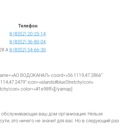
Телефон
8 (8352) 20-25-14
8 (8352) 36-80-04
28 А
8 (8352) 54-66-30
rk name=»АО ВОДОКАНАЛ» coord=»56.1119,47.2866″
4,47.2479″ icon=»islands#blueStretchyIcon»
chyIcon» color=»#1e98ff»][/yamap]
ла обслуживающая ваш дом организация. Нельзя
ти, это ничего не значит для вас. Но в следующий раз