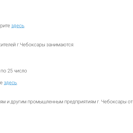
трите
здесь
.
жителей
г.Чебоксары
занимаются:
 по 25 число
те
здесь
.
циям и другим промышленным предприятиям
г. Чебоксары
от