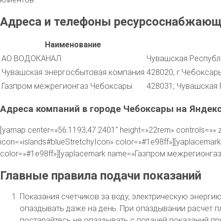
Адреса и телефоны ресурсоснабжающи
Наименование
АО ВОДОКАНАЛ
Чувашская Республи
Чувашская энергосбытовая компания
428020, г.Чебоксары,
Газпром межрегионгаз Чебоксары
428031, Чувашская Р
Адреса компаний в городе Чебоксары на Яндекс
[yamap center=»56.1193,47.2401″ height=»22rem» controls=
icon=»islands#blueStretchyIcon» color=»#1e98ff»][yaplacem
color=»#1e98ff»][yaplacemark name=»Газпром межрегионгаз Ч
Главные правила подачи показаний
Показания счетчиков за воду, электрическую энерги
опаздывать даже на день. При опаздывании расчет пл
постарайтесь не опаздывать с подачей показаний пр