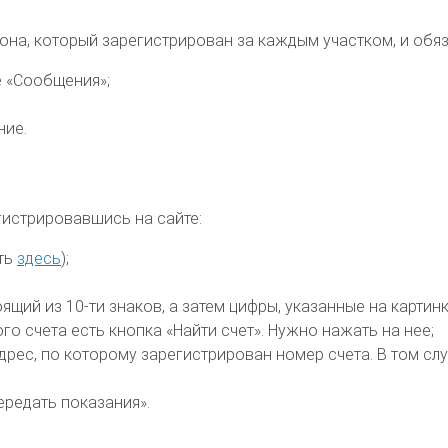
, который зарегистрирован за каждым участком, и обязат
е «Сообщения»;
ние.
гистрировавшись на сайте:
ать
здесь
);
щий из 10-ти знаков, а затем цифры, указанные на картинк
о счета есть кнопка «Найти счет». Нужно нажать на нее;
рес, по которому зарегистрирован номер счета. В том слу
ередать показания».