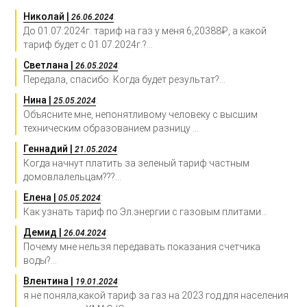
Николай |
:
26.06.2024
До 01.07.2024г. тариф на газ у меня 6,20388₽, а какой
тариф будет с 01.07.2024г.?...
Светлана |
:
26.05.2024
Передала, спасибо. Когда будет результат?...
Нина |
:
25.05.2024
Объясните мне, непонятливому человеку с высшим
техническим образованием разницу ...
Геннадий |
:
21.05.2024
Когда начнут платить за зеленый тариф частным
домовлалельцам???...
Елена |
:
05.05.2024
Как узнать тариф по Эл.энергии с газовым плитами...
Демид |
:
26.04.2024
Почему мне нельзя передавать показания счетчика
воды?...
Влентина |
:
19.01.2024
я не поняла,какой тариф за газ на 2023 год для населения