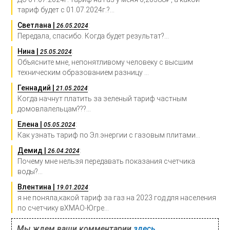
тариф будет с 01.07.2024г.?...
Светлана |
:
26.05.2024
Передала, спасибо. Когда будет результат?...
Нина |
:
25.05.2024
Объясните мне, непонятливому человеку с высшим
техническим образованием разницу ...
Геннадий |
:
21.05.2024
Когда начнут платить за зеленый тариф частным
домовлалельцам???...
Елена |
:
05.05.2024
Как узнать тариф по Эл.энергии с газовым плитами...
Демид |
:
26.04.2024
Почему мне нельзя передавать показания счетчика
воды?...
Влентина |
:
19.01.2024
я не поняла,какой тариф за газ на 2023 год для населения
по счетчику вХМАО-Югре...
Мы ждем ваши комментарии
здесь