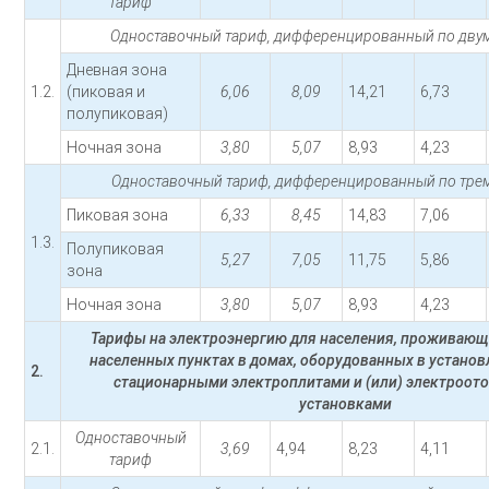
тариф
Одноставочный тариф, дифференцированный по двум
Дневная зона
1.2.
(пиковая и
6,06
8,09
14,21
6,73
полупиковая)
Ночная зона
3,80
5,07
8,93
4,23
Одноставочный тариф, дифференцированный по трем
Пиковая зона
6,33
8,45
14,83
7,06
1.3.
Полупиковая
5,27
7,05
11,75
5,86
зона
Ночная зона
3,80
5,07
8,93
4,23
Тарифы на электроэнергию для населения, проживающ
населенных пунктах в домах, оборудованных в устано
2.
стационарными электроплитами и (или) электроот
установками
Одноставочный
2.1.
3,69
4,94
8,23
4,11
тариф