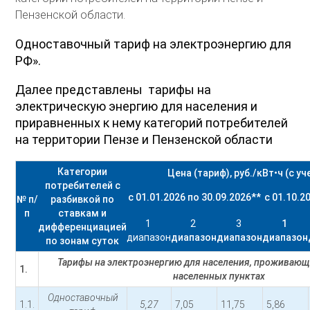
Пензенской области.
Одноставочный тариф на электроэнергию для
РФ».
Далее представлены тарифы на
электрическую энергию для населения и
приравненных к нему категорий потребителей
на территории Пензе и Пензенской области
Категории
Цена (тариф), руб./кВт•ч (с у
потребителей с
с 01.01.2026 по 30.09.2026
**
с 01.10.2
№ п/
разбивкой по
п
ставкам и
1
2
3
1
дифференциацией
диапазон
диапазон
диапазон
диапазон
по зонам суток
Тарифы на электроэнергию для населения, проживающ
1.
населенных пунктах
Одноставочный
1.1.
5,27
7,05
11,75
5,86