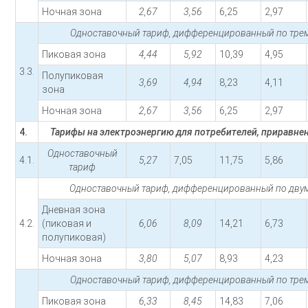
Ночная зона
2,67
3,56
6,25
2,97
Одноставочный тариф, дифференцированный по трем
Пиковая зона
4,44
5,92
10,39
4,95
3.3.
Полупиковая
3,69
4,94
8,23
4,11
зона
Ночная зона
2,67
3,56
6,25
2,97
4.
Тарифы на электроэнергию для потребителей, приравне
Одноставочный
4.1.
5,27
7,05
11,75
5,86
тариф
Одноставочный тариф, дифференцированный по двум
Дневная зона
4.2.
(пиковая и
6,06
8,09
14,21
6,73
полупиковая)
Ночная зона
3,80
5,07
8,93
4,23
Одноставочный тариф, дифференцированный по трем
Пиковая зона
6,33
8,45
14,83
7,06