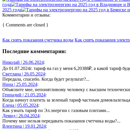
года
2025 года
Комментарии и отзывы:
{ Comments are closed }
Как снять показания счетчика воды
Как снять показания элект
Последние комментарии:
Николай |
26.06.2024
:
До 01.07.2024г. тариф на газ у меня 6,20388₽, а какой тариф будет
Светлана |
26.05.2024
:
Передала, спасибо. Когда будет результат?...
Нина |
25.05.2024
:
Объясните мне, непонятливому человеку с высшим техническим
Геннадий |
21.05.2024
:
Когда начнут платить за зеленый тариф частным домовлалельцам
Елена |
05.05.2024
:
Как узнать тариф по Эл.энергии с газовым плитами...
Демид |
26.04.2024
:
Почему мне нельзя передавать показания счетчика воды?...
Влентина |
19.01.2024
: