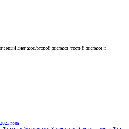
(первый диапазон/второй диапазон/третий диапазон):
 2025 года
2025 год в Ульяновске и Ульяновской области с 1 июля 2025