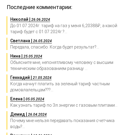
Последние комментарии:
Николай |
:
26.06.2024
До 01.07.2024г. тариф на газ у меня 6,20388₽, а какой
тариф будет с 01.07.2024г.?...
Светлана |
:
26.05.2024
Передала, спасибо. Когда будет результат?...
Нина |
:
25.05.2024
Объясните мне, непонятливому человеку с высшим
техническим образованием разницу ...
Геннадий |
:
21.05.2024
Когда начнут платить за зеленый тариф частным
домовлалельцам???...
Елена |
:
05.05.2024
Как узнать тариф по Эл.энергии с газовым плитами...
Демид |
:
26.04.2024
Почему мне нельзя передавать показания счетчика
воды?...