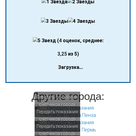
(
4
оценок, среднее:
3,25
из 5)
Загрузка...
Другие города:
Передать показания
счетчиков города
Передать показания
Пенза
счетчиков города
Передать показания
Пермь
счетчиков города