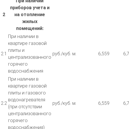
При наличии
приборов учета и
2
на отопление
жилых
помещений:
При наличии в
квартире газовой
плиты и
2.1
руб./куб. м.
6,559
6,
централизованного
горячего
водоснабжения
При наличии в
квартире газовой
плиты и газового
водонагревателя
2.2
руб./куб. м.
6,559
6,
(при отсутствии
централизованного
горячего
водоснабжения)