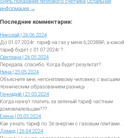
снять показания теплового счетчика
Остальная
информация →
Последние комментарии:
Николай |
26.06.2024
:
До 01.07.2024г. тариф на газ у меня 6,20388₽, а какой
тариф будет с 01.07.2024г.?...
Светлана |
26.05.2024
:
Передала, спасибо. Когда будет результат?...
Нина |
25.05.2024
:
Объясните мне, непонятливому человеку с высшим
техническим образованием разницу ...
Геннадий |
21.05.2024
:
Когда начнут платить за зеленый тариф частным
домовлалельцам???...
Елена |
05.05.2024
:
Как узнать тариф по Эл.энергии с газовым плитами...
Демид |
26.04.2024
: