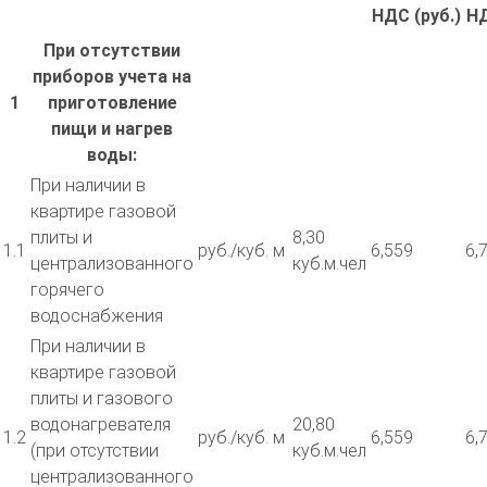
НДС (руб.)
НД
При отсутствии
приборов учета на
1
приготовление
пищи и нагрев
воды:
При наличии в
квартире газовой
плиты и
8,30
1.1
руб./куб. м
6,559
6,
централизованного
куб.м.чел
горячего
водоснабжения
При наличии в
квартире газовой
плиты и газового
водонагревателя
20,80
1.2
руб./куб. м
6,559
6,
(при отсутствии
куб.м.чел
централизованного