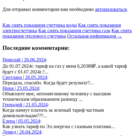
Для отправки комментария вам необходимо
авторизоваться
.
Как снять показания счетчика воды
Как снять показания
электросчетчика
Как снять показания счетчика газа
Как снять
показания теплового счетчика
Остальная информация →
Последние комментарии:
Николай |
26.06.2024
:
До 01.07.2024г. тариф на газ у меня 6,20388₽, а какой тариф
будет с 01.07.2024г.?...
Светлана |
26.05.2024
:
Передала, спасибо. Когда будет результат?...
Нина |
25.05.2024
:
Объясните мне, непонятливому человеку с высшим
техническим образованием разницу ...
Геннадий |
21.05.2024
:
Когда начнут платить за зеленый тариф частным
домовлалельцам???...
Елена |
05.05.2024
:
Как узнать тариф по Эл.энергии с газовым плитами...
Демид |
26.04.2024
: