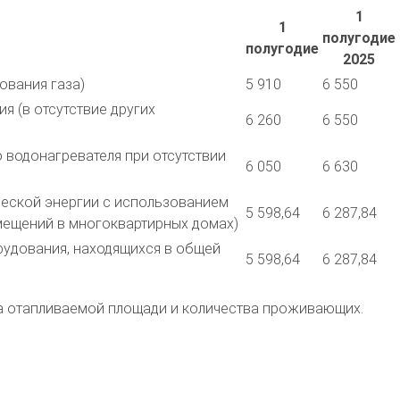
1
1
полугодие
полугодие
2025
ования газа)
5 910
6 550
я (в отсутствие других
6 260
6 550
 водонагревателя при отсутствии
6 050
6 630
ической энергии с использованием
5 598,64
6 287,84
мещений в многоквартирных домах)
орудования, находящихся в общей
5 598,64
6 287,84
ера отапливаемой площади и количества проживающих.