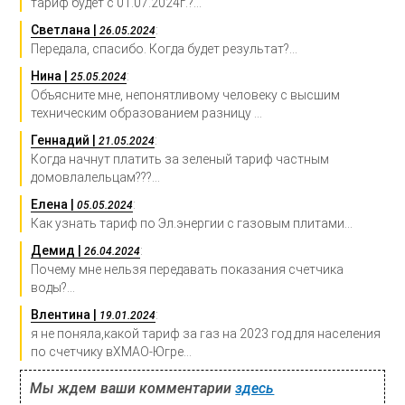
тариф будет с 01.07.2024г.?...
Светлана |
:
26.05.2024
Передала, спасибо. Когда будет результат?...
Нина |
:
25.05.2024
Объясните мне, непонятливому человеку с высшим
техническим образованием разницу ...
Геннадий |
:
21.05.2024
Когда начнут платить за зеленый тариф частным
домовлалельцам???...
Елена |
:
05.05.2024
Как узнать тариф по Эл.энергии с газовым плитами...
Демид |
:
26.04.2024
Почему мне нельзя передавать показания счетчика
воды?...
Влентина |
:
19.01.2024
я не поняла,какой тариф за газ на 2023 год для населения
по счетчику вХМАО-Югре...
Мы ждем ваши комментарии
здесь