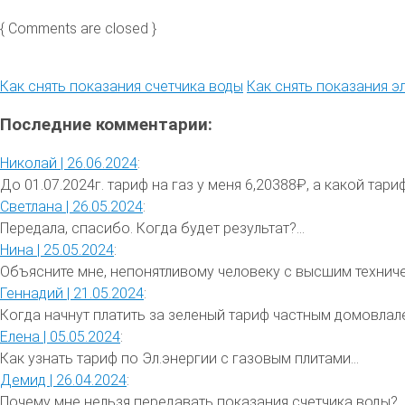
{ Comments are closed }
Как снять показания счетчика воды
Как снять показания э
Последние комментарии:
Николай |
26.06.2024
:
До 01.07.2024г. тариф на газ у меня 6,20388₽, а какой тариф 
Светлана |
26.05.2024
:
Передала, спасибо. Когда будет результат?...
Нина |
25.05.2024
:
Объясните мне, непонятливому человеку с высшим техниче
Геннадий |
21.05.2024
:
Когда начнут платить за зеленый тариф частным домовлале
Елена |
05.05.2024
:
Как узнать тариф по Эл.энергии с газовым плитами...
Демид |
26.04.2024
:
Почему мне нельзя передавать показания счетчика воды?..