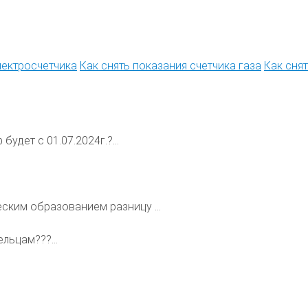
лектросчетчика
Как снять показания счетчика газа
Как сня
будет с 01.07.2024г.?...
ским образованием разницу ...
льцам???...
.