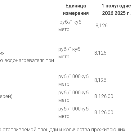
Единица
1 полугодие
измерения
2026 2025 г.
руб./1куб.
8,126
метр
руб./1куб.
ия;
8,126
метр
го водонагревателя при
руб./1000куб.
8,126
метр
руб./1000куб.
ерей)
8 126,00
метр
руб./1000куб.
8 126,00
метр
ера отапливаемой площади и количества проживающих.