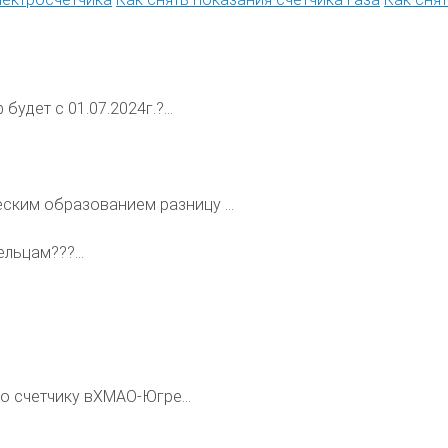
будет с 01.07.2024г.?...
ским образованием разницу ...
льцам???...
.
по счетчику вХМАО-Югре...