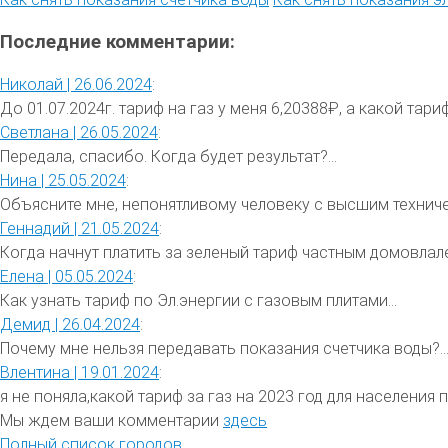
Последние комментарии:
Николай |
26.06.2024
:
До 01.07.2024г. тариф на газ у меня 6,20388₽, а какой тариф 
Светлана |
26.05.2024
:
Передала, спасибо. Когда будет результат?...
Нина |
25.05.2024
:
Объясните мне, непонятливому человеку с высшим техниче
Геннадий |
21.05.2024
:
Когда начнут платить за зеленый тариф частным домовлале
Елена |
05.05.2024
:
Как узнать тариф по Эл.энергии с газовым плитами...
Демид |
26.04.2024
:
Почему мне нельзя передавать показания счетчика воды?..
Влентина |
19.01.2024
:
я не поняла,какой тариф за газ на 2023 год для населения 
Мы ждем ваши комментарии
здесь
Полный список городов