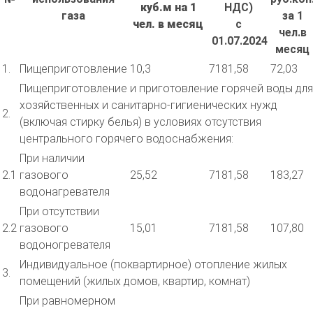
куб.м на 1
НДС)
газа
за 1
чел. в месяц
с
чел.в
01.07.2024
месяц
1.
Пищеприготовление
10,3
7181,58
72,03
Пищеприготовление и приготовление горячей воды для
хозяйственных и санитарно-гигиенических нужд
2.
(включая стирку белья) в условиях отсутствия
центрального горячего водоснабжения:
При наличии
2.1
газового
25,52
7181,58
183,27
водонагревателя
При отсутствии
2.2
газового
15,01
7181,58
107,80
водоногревателя
Индивидуальное (поквартирное) отопление жилых
3.
помещений (жилых домов, квартир, комнат)
При равномерном