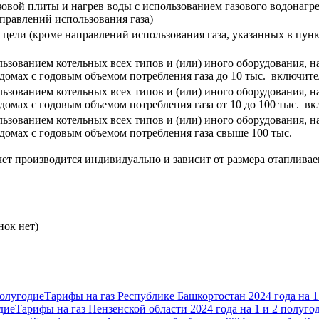
зовой плиты и нагрев воды с использованием газового водонагре
аправлений использования газа)
цели (кроме направлений использования газа, указанных в пункт
льзованием котельных всех типов и (или) иного оборудования, 
омах с годовым объемом потребления газа до 10 тыс. включит
льзованием котельных всех типов и (или) иного оборудования, 
омах с годовым объемом потребления газа от 10 до 100 тыс. в
льзованием котельных всех типов и (или) иного оборудования, 
омах с годовым объемом потребления газа свыше 100 тыс.
асчет производится индивидуально и зависит от размера отапли
нок нет)
Тарифы на газ Республике Башкортостан 2024 года на 1
Тарифы на газ Пензенской области 2024 года на 1 и 2 полуго