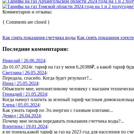
Комментарии и отзывы:
{ Comments are closed }
Как снять показания счетчика воды
Как снять показания элект
Последние комментарии:
Николай |
26.06.2024
:
До 01.07.2024г. тариф на газ у меня 6,20388₽, а какой тариф будет
Светлана |
26.05.2024
:
Передала, спасибо. Когда будет результат?...
Нина |
25.05.2024
:
Объясните мне, непонятливому человеку с высшим техническим
Геннадий |
21.05.2024
:
Когда начнут платить за зеленый тариф частным домовлалельцам
Елена |
05.05.2024
:
Как узнать тариф по Эл.энергии с газовым плитами...
Демид |
26.04.2024
:
Почему мне нельзя передавать показания счетчика воды?...
Влентина |
19.01.2024
:
я не поняла,какой тариф за газ на 2023 год для населения по 