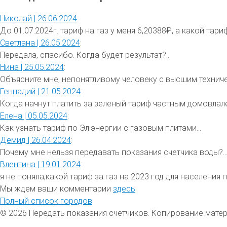
Николай |
26.06.2024
:
До 01.07.2024г. тариф на газ у меня 6,20388₽, а какой тариф 
Светлана |
26.05.2024
:
Передала, спасибо. Когда будет результат?...
Нина |
25.05.2024
:
Объясните мне, непонятливому человеку с высшим техниче
Геннадий |
21.05.2024
:
Когда начнут платить за зеленый тариф частным домовлале
Елена |
05.05.2024
:
Как узнать тариф по Эл.энергии с газовым плитами...
Демид |
26.04.2024
:
Почему мне нельзя передавать показания счетчика воды?..
Влентина |
19.01.2024
:
я не поняла,какой тариф за газ на 2023 год для населения 
Мы ждем ваши комментарии
здесь
Полный список городов
© 2026 Передать показания счетчиков. Копирование мате