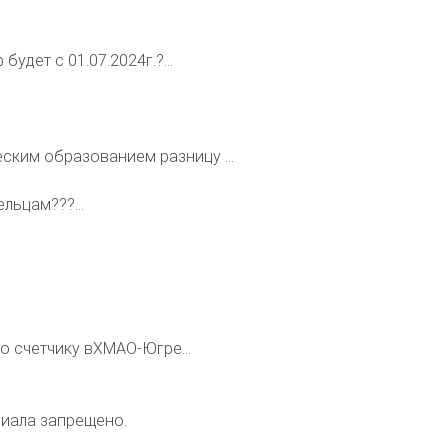
будет с 01.07.2024г.?...
ским образованием разницу ...
льцам???...
.
по счетчику вХМАО-Югре...
риала запрещено.