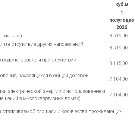
куб.м
1
полугодие
2026
ния газа)
8 519,00
я (в отсутствие других направлений
8 519,00
 водонагревателя при отсутствии
8 115,00
удования, находящихся в общей долевой
7 104,00
отки электрической энергии с использованием
7 104,00
мещений в многоквартирных домах)
ера отапливаемой площади и количества проживающих.