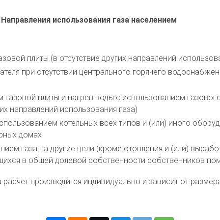
Направления использования газа населением
азовой плиты (в отсутствие других направлений использова
ателя при отсутствии центрального горячего водоснабжени
м газовой плиты и нагрев воды с использованием газового
их направлений использования газа)
 использованием котельных всех типов и (или) иного обор
рных домах
ием газа на другие цели (кроме отопления и (или) выраб
дящихся в общей долевой собственности собственников по
та расчет производится индивидуально и зависит от разм