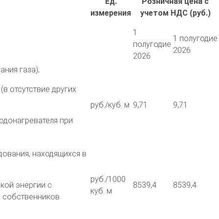
Ед.
Розничная цена с
измерения
учетом НДС (руб.)
1
1 полугодие
полугодие
2026
2026
ния газа);
в отсутствие других
руб./куб. м
9,71
9,71
одонагревателя при
дования, находящихся в
руб./1000
кой энергии с
8539,4
8539,4
куб. м
и собственников