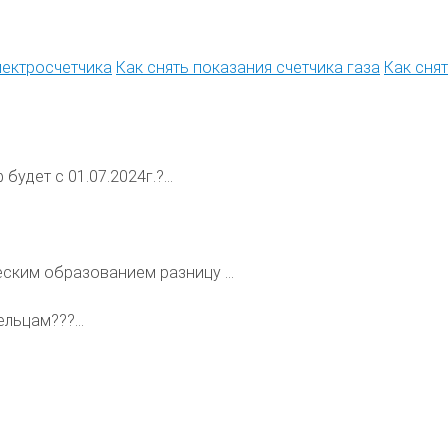
лектросчетчика
Как снять показания счетчика газа
Как сня
будет с 01.07.2024г.?...
ским образованием разницу ...
льцам???...
.