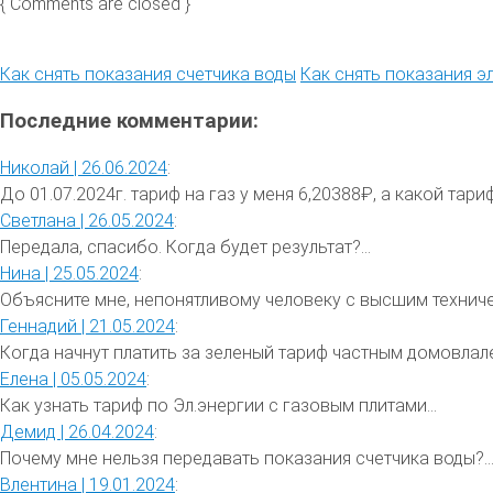
{ Comments are closed }
Как снять показания счетчика воды
Как снять показания э
Последние комментарии:
Николай |
26.06.2024
:
До 01.07.2024г. тариф на газ у меня 6,20388₽, а какой тариф 
Светлана |
26.05.2024
:
Передала, спасибо. Когда будет результат?...
Нина |
25.05.2024
:
Объясните мне, непонятливому человеку с высшим техниче
Геннадий |
21.05.2024
:
Когда начнут платить за зеленый тариф частным домовлале
Елена |
05.05.2024
:
Как узнать тариф по Эл.энергии с газовым плитами...
Демид |
26.04.2024
:
Почему мне нельзя передавать показания счетчика воды?..
Влентина |
19.01.2024
: