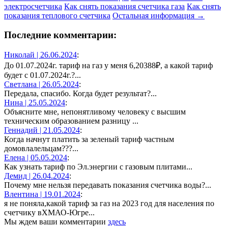
электросчетчика
Как снять показания счетчика газа
Как снять
показания теплового счетчика
Остальная информация →
Последние комментарии:
Николай |
26.06.2024
:
До 01.07.2024г. тариф на газ у меня 6,20388₽, а какой тариф
будет с 01.07.2024г.?...
Светлана |
26.05.2024
:
Передала, спасибо. Когда будет результат?...
Нина |
25.05.2024
:
Объясните мне, непонятливому человеку с высшим
техническим образованием разницу ...
Геннадий |
21.05.2024
:
Когда начнут платить за зеленый тариф частным
домовлалельцам???...
Елена |
05.05.2024
:
Как узнать тариф по Эл.энергии с газовым плитами...
Демид |
26.04.2024
:
Почему мне нельзя передавать показания счетчика воды?...
Влентина |
19.01.2024
:
я не поняла,какой тариф за газ на 2023 год для населения по
счетчику вХМАО-Югре...
Мы ждем ваши комментарии
здесь