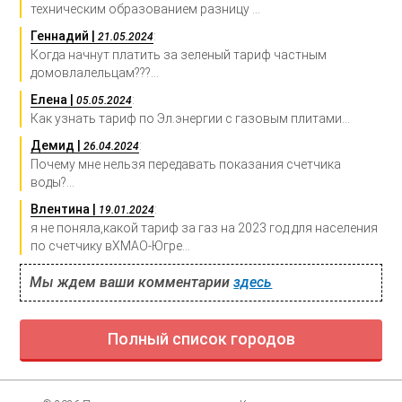
техническим образованием разницу ...
Геннадий |
:
21.05.2024
Когда начнут платить за зеленый тариф частным
домовлалельцам???...
Елена |
:
05.05.2024
Как узнать тариф по Эл.энергии с газовым плитами...
Демид |
:
26.04.2024
Почему мне нельзя передавать показания счетчика
воды?...
Влентина |
:
19.01.2024
я не поняла,какой тариф за газ на 2023 год для населения
по счетчику вХМАО-Югре...
Мы ждем ваши комментарии
здесь
Полный список городов