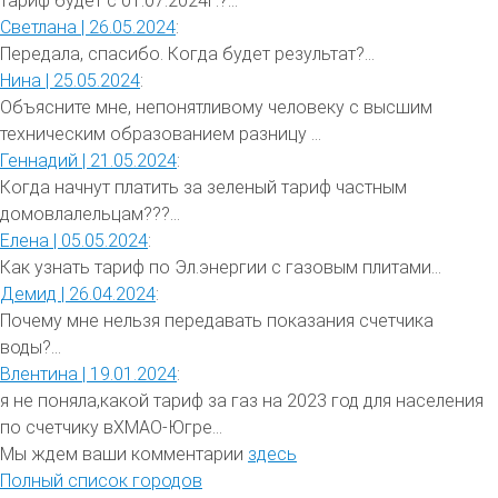
тариф будет с 01.07.2024г.?...
Светлана |
26.05.2024
:
Передала, спасибо. Когда будет результат?...
Нина |
25.05.2024
:
Объясните мне, непонятливому человеку с высшим
техническим образованием разницу ...
Геннадий |
21.05.2024
:
Когда начнут платить за зеленый тариф частным
домовлалельцам???...
Елена |
05.05.2024
:
Как узнать тариф по Эл.энергии с газовым плитами...
Демид |
26.04.2024
:
Почему мне нельзя передавать показания счетчика
воды?...
Влентина |
19.01.2024
:
я не поняла,какой тариф за газ на 2023 год для населения
по счетчику вХМАО-Югре...
Мы ждем ваши комментарии
здесь
Полный список городов