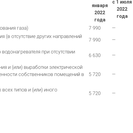
с 1 июля
января
2022
2022
года
года
ования газа)
7 990
—
я (в отсутствие других направлений
7 990
—
 водонагревателя при отсутствии
6 630
—
ия и (или) выработки электрической
венности собственников помещений в
5 720
—
всех типов и (или) иного
5 720
—