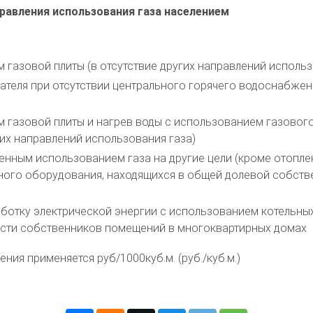
равления использования газа населением
м газовой плиты (в отсутствие других направлений использ
ателя при отсутствии центрального горячего водоснабжени
м газовой плиты и нагрев воды с использованием газового
их направлений использования газа)
енным использованием газа на другие цели (кроме отоплен
 иного оборудования, находящихся в общей долевой собст
аботку электрической энергии с использованием котельных 
ости собственников помещений в многоквартирных домах
ия применяется руб/1000куб.м. (руб./куб.м.)