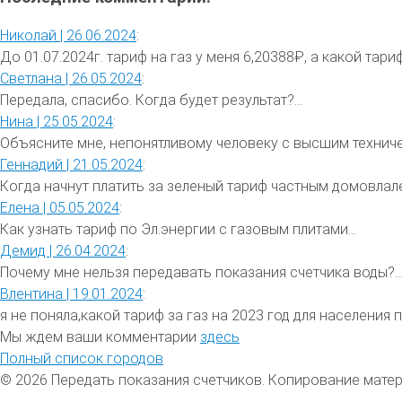
Николай |
26.06.2024
:
До 01.07.2024г. тариф на газ у меня 6,20388₽, а какой тариф 
Светлана |
26.05.2024
:
Передала, спасибо. Когда будет результат?...
Нина |
25.05.2024
:
Объясните мне, непонятливому человеку с высшим техниче
Геннадий |
21.05.2024
:
Когда начнут платить за зеленый тариф частным домовлале
Елена |
05.05.2024
:
Как узнать тариф по Эл.энергии с газовым плитами...
Демид |
26.04.2024
:
Почему мне нельзя передавать показания счетчика воды?..
Влентина |
19.01.2024
:
я не поняла,какой тариф за газ на 2023 год для населения 
Мы ждем ваши комментарии
здесь
Полный список городов
© 2026 Передать показания счетчиков. Копирование мате