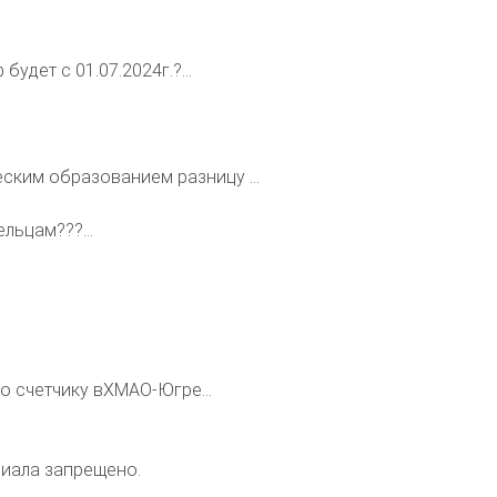
будет с 01.07.2024г.?...
ским образованием разницу ...
льцам???...
.
по счетчику вХМАО-Югре...
риала запрещено.