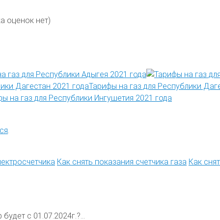
а оценок нет)
а газ для Республики Адыгея 2021 года
Тарифы на газ для Республики Даг
ы на газ для Республики Ингушетия 2021 года
ся
.
лектросчетчика
Как снять показания счетчика газа
Как сня
будет с 01.07.2024г.?...