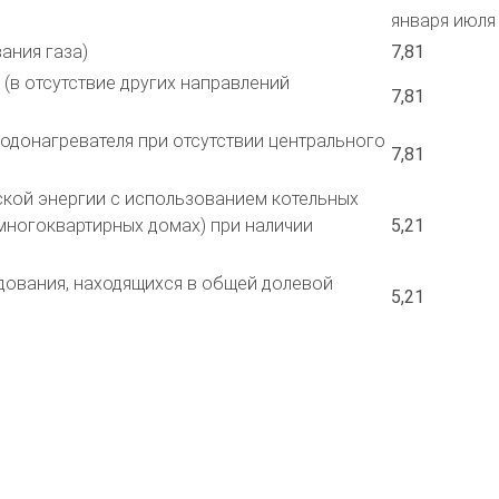
января
июля
ания газа)
7,81
(в отсутствие других направлений
7,81
одонагревателя при отсутствии центрального
7,81
ской энергии с использованием котельных
многоквартирных домах) при наличии
5,21
удования, находящихся в общей долевой
5,21