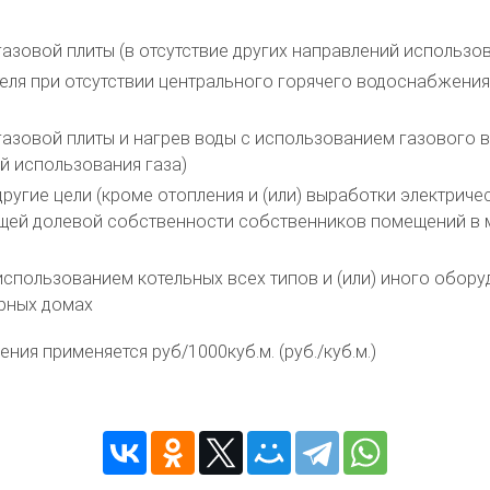
азовой плиты (в отсутствие других направлений использов
ля при отсутствии центрального горячего водоснабжения 
газовой плиты и нагрев воды с использованием газового в
й использования газа)
ругие цели (кроме отопления и (или) выработки электриче
общей долевой собственности собственников помещений в 
 использованием котельных всех типов и (или) иного обор
рных домах
ия применяется руб/1000куб.м. (руб./куб.м.)