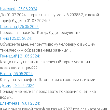
Николай |
26.06.2024
:
До 01.07.2024г. тариф на газ у меня 6,20388₽, а какой
тариф будет с 01.07.2024г.?...
Светлана |
26.05.2024
:
Передала, спасибо. Когда будет результат?...
Нина |
25.05.2024
:
Объясните мне, непонятливому человеку с высшим
техническим образованием разницу ...
Геннадий |
21.05.2024
:
Когда начнут платить за зеленый тариф частным
домовлалельцам???...
Елена |
05.05.2024
:
Как узнать тариф по Эл.энергии с газовым плитами...
Демид |
26.04.2024
:
Почему мне нельзя передавать показания счетчика
воды?...
Влентина |
19.01.2024
:
я не поняла,какой тариф за газ на 2023 год для населения