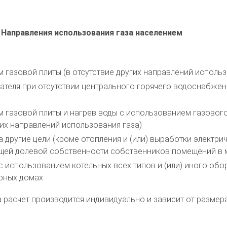
Направления использования газа населением
м газовой плиты (в отсутствие других направлений использ
ателя при отсутствии центрального горячего водоснабжени
м газовой плиты и нагрев воды с использованием газового
их направлений использования газа)
 другие цели (кроме отопления и (или) выработки электр
общей долевой собственности собственников помещений в
и с использованием котельных всех типов и (или) иного об
рных домах
та расчет производится индивидуально и зависит от разм