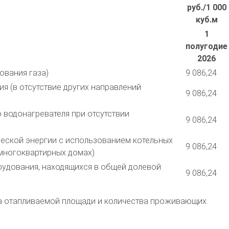
руб./1 000
куб.м
1
полугодие
2026
ования газа)
9 086,24
я (в отсутствие других направлений
9 086,24
 водонагревателя при отсутствии
9 086,24
ической энергии с использованием котельных
9 086,24
 многоквартирных домах)
орудования, находящихся в общей долевой
9 086,24
ера отапливаемой площади и количества проживающих.