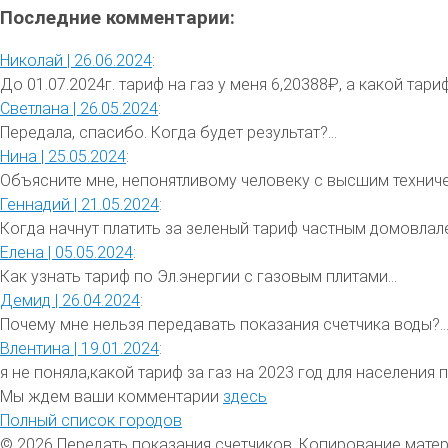
Последние комментарии:
Николай |
26.06.2024
:
До 01.07.2024г. тариф на газ у меня 6,20388₽, а какой тариф 
Светлана |
26.05.2024
:
Передала, спасибо. Когда будет результат?...
Нина |
25.05.2024
:
Объясните мне, непонятливому человеку с высшим техниче
Геннадий |
21.05.2024
:
Когда начнут платить за зеленый тариф частным домовлале
Елена |
05.05.2024
:
Как узнать тариф по Эл.энергии с газовым плитами...
Демид |
26.04.2024
:
Почему мне нельзя передавать показания счетчика воды?..
Влентина |
19.01.2024
:
я не поняла,какой тариф за газ на 2023 год для населения 
Мы ждем ваши комментарии
здесь
Полный список городов
© 2026 Передать показания счетчиков. Копирование мате