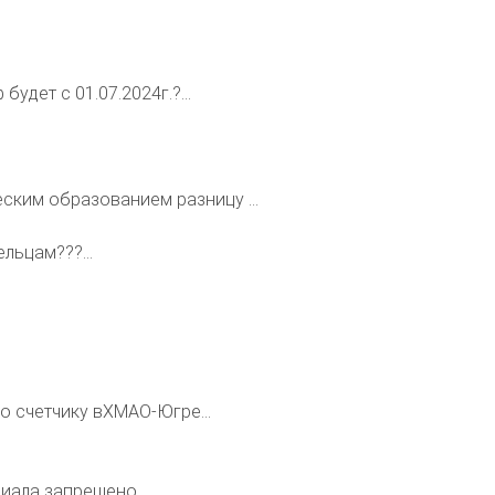
будет с 01.07.2024г.?...
ским образованием разницу ...
льцам???...
.
по счетчику вХМАО-Югре...
риала запрещено.