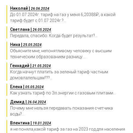
Николай |
:
26.06.2024
До 01.07.2024г. тариф на газ у меня 6,20388₽, а какой
тариф будет с 01.07.2024г.?...
Светлана |
:
26.05.2024
Передала, спасибо. Когда будет результат?...
Нина |
:
25.05.2024
Объясните мне, непонятливому человеку с высшим
техническим образованием разницу ...
Геннадий |
:
21.05.2024
Когда начнут платить за зеленый тариф частным
домовлалельцам???...
Елена |
:
05.05.2024
Как узнать тариф по Эл.энергии с газовым плитами...
Демид |
:
26.04.2024
Почему мне нельзя передавать показания счетчика
воды?...
Влентина |
:
19.01.2024
я не поняла,какой тариф за газ на 2023 год для населения