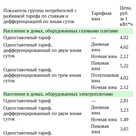
Цена,
Показатель группы потребителей с
Тарифная
руб.
разбивкой тарифа по ставкам и
зона
за 1
дифференциацией по зонам суток
кВт*ч
Население в домах, оборудованных газовыми плитами
Одноставочный тариф
—
4,02
Дневная
Одноставочный тариф,
4,62
зона
дифференцированный по двум зонам
суток
Ночная зона
2,12
Пиковая
5,22
зона
Одноставочный тариф,
дифференцированный по трем зонам
Полупиковая
4,02
суток
зона
Ночная зона
2,12
Население в домах, оборудованных электроплитами
Одноставочный тариф
—
2,81
Дневная
Одноставочный тариф,
3,23
зона
дифференцированный по двум зонам
суток
Ночная зона
1,49
Пиковая
3,65
зона
Одноставочный тариф,