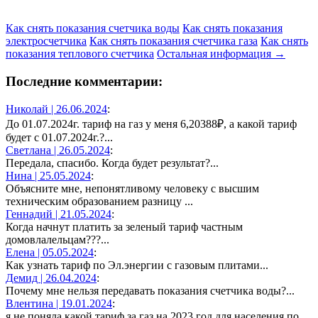
Как снять показания счетчика воды
Как снять показания
электросчетчика
Как снять показания счетчика газа
Как снять
показания теплового счетчика
Остальная информация →
Последние комментарии:
Николай |
26.06.2024
:
До 01.07.2024г. тариф на газ у меня 6,20388₽, а какой тариф
будет с 01.07.2024г.?...
Светлана |
26.05.2024
:
Передала, спасибо. Когда будет результат?...
Нина |
25.05.2024
:
Объясните мне, непонятливому человеку с высшим
техническим образованием разницу ...
Геннадий |
21.05.2024
:
Когда начнут платить за зеленый тариф частным
домовлалельцам???...
Елена |
05.05.2024
:
Как узнать тариф по Эл.энергии с газовым плитами...
Демид |
26.04.2024
:
Почему мне нельзя передавать показания счетчика воды?...
Влентина |
19.01.2024
:
я не поняла,какой тариф за газ на 2023 год для населения по