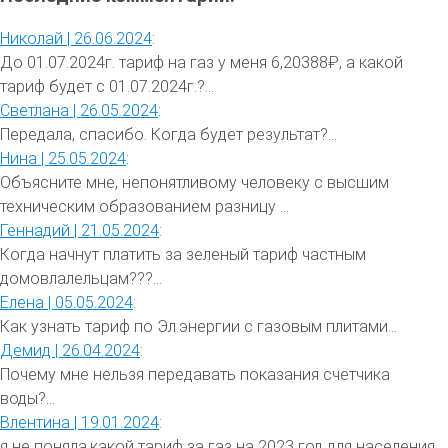
Николай |
26.06.2024
:
До 01.07.2024г. тариф на газ у меня 6,20388₽, а какой
тариф будет с 01.07.2024г.?...
Светлана |
26.05.2024
:
Передала, спасибо. Когда будет результат?...
Нина |
25.05.2024
:
Объясните мне, непонятливому человеку с высшим
техническим образованием разницу ...
Геннадий |
21.05.2024
:
Когда начнут платить за зеленый тариф частным
домовлалельцам???...
Елена |
05.05.2024
:
Как узнать тариф по Эл.энергии с газовым плитами...
Демид |
26.04.2024
:
Почему мне нельзя передавать показания счетчика
воды?...
Влентина |
19.01.2024
:
я не поняла,какой тариф за газ на 2023 год для населения