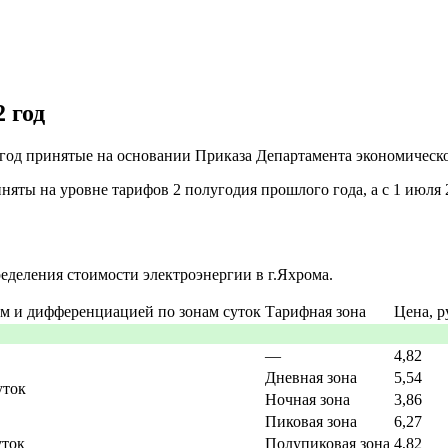
 год
 год принятые на основании Приказа Департамента экономическо
яты на уровне тарифов 2 полугодия прошлого года, а с 1 июля 
деления стоимости электроэнергии в г.Яхрома.
ам и дифференциацией по зонам суток
Тарифная зона
Цена, р
—
4,82
Дневная зона
5,54
уток
Ночная зона
3,86
Пиковая зона
6,27
уток
Полупиковая зона
4,82