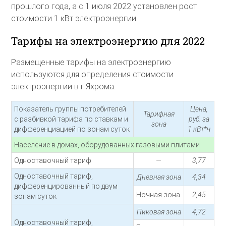
прошлого года, а с 1 июля 2022 установлен рост
стоимости 1 кВт электроэнергии.
Тарифы на электроэнергию для 2022
Размещенные тарифы на электроэнергию
используются для определения стоимости
электроэнергии в г.Яхрома.
Показатель группы потребителей
Цена,
Тарифная
с разбивкой тарифа по ставкам и
руб. за
зона
дифференциацией по зонам суток
1 кВт*ч
Население в домах, оборудованных газовыми плитами
Одноставочный тариф
—
3,77
Одноставочный тариф,
Дневная зона
4,34
дифференцированный по двум
Ночная зона
2,45
зонам суток
Пиковая зона
4,72
Одноставочный тариф,