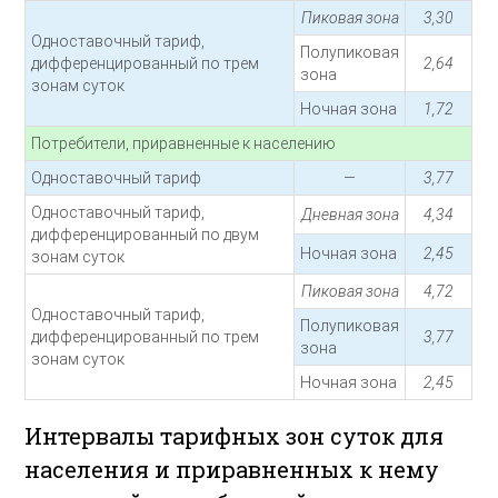
Пиковая зона
3,30
Одноставочный тариф,
Полупиковая
дифференцированный по трем
2,64
зона
зонам суток
Ночная зона
1,72
Потребители, приравненные к населению
Одноставочный тариф
—
3,77
Одноставочный тариф,
Дневная зона
4,34
дифференцированный по двум
Ночная зона
2,45
зонам суток
Пиковая зона
4,72
Одноставочный тариф,
Полупиковая
дифференцированный по трем
3,77
зона
зонам суток
Ночная зона
2,45
Интервалы тарифных зон суток для
населения и приравненных к нему