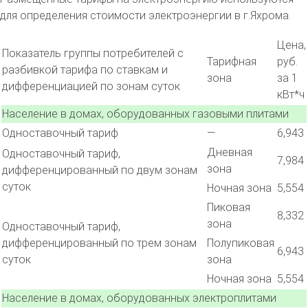
для определения стоимости электроэнергии в г.Яхрома.
Цена,
Показатель группы потребителей с
Тарифная
руб.
разбивкой тарифа по ставкам и
зона
за 1
дифференциацией по зонам суток
кВт*ч
Население в домах, оборудованных газовыми плитами
Одноставочный тариф
—
6,943
Дневная
Одноставочный тариф,
7,984
зона
дифференцированный по двум зонам
суток
Ночная зона
5,554
Пиковая
8,332
зона
Одноставочный тариф,
дифференцированный по трем зонам
Полупиковая
6,943
суток
зона
Ночная зона
5,554
Население в домах, оборудованных электроплитами