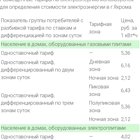
для определения стоимости электроэнергии в г.Яхрома.
Показатель группы потребителей с
Цена,
Тарифная
разбивкой тарифа по ставкам и
руб. за
зона
дифференциацией по зонам суток
1 кВт*ч
Население в домах, оборудованных газовыми плитами
Одноставочный тариф
—
5,36
Дневная
Одноставочный тариф,
6,16
зона
дифференцированный по двум
зонам суток
Ночная зона
2,12
Пиковая
6,43
зона
Одноставочный тариф,
дифференцированный по трем
Полупиковая
5,36
зонам суток
зона
Ночная зона
2,12
Население в домах, оборудованных электроплитами
Одноставочный тариф
—
4,02