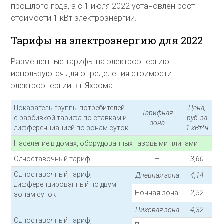
прошлого года, а с 1 июля 2022 установлен рост
стоимости 1 кВт электроэнергии.
Тарифы на электроэнергию для 2022
Размещенные тарифы на электроэнергию
используются для определения стоимости
электроэнергии в г.Яхрома.
Показатель группы потребителей
Цена,
Тарифная
с разбивкой тарифа по ставкам и
руб. за
зона
дифференциацией по зонам суток
1 кВт*ч
Население в домах, оборудованных газовыми плитами
Одноставочный тариф
—
3,60
Одноставочный тариф,
Дневная зона
4,14
дифференцированный по двум
Ночная зона
2,52
зонам суток
Пиковая зона
4,32
Одноставочный тариф,