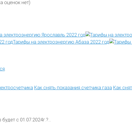
а оценок нет)
а электроэнергию Ярославль 2022 год
Тарифы на электроэнергию Абаза 2022 год
ся
.
лектросчетчика
Как снять показания счетчика газа
Как сня
будет с 01.07.2024г.?...