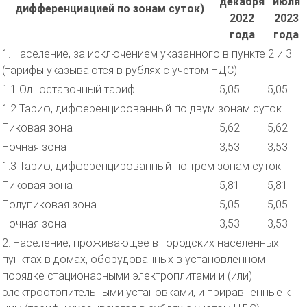
декабря
июля
дифференциацией по зонам суток)
2022
2023
года
года
1. Население, за исключением указанного в пункте 2 и 3
(тарифы указываются в рублях с учетом НДС)
1.1 Одноставочный тариф
5,05
5,05
1.2 Тариф, дифференцированный по двум зонам суток
Пиковая зона
5,62
5,62
Ночная зона
3,53
3,53
1.3 Тариф, дифференцированный по трем зонам суток
Пиковая зона
5,81
5,81
Полупиковая зона
5,05
5,05
Ночная зона
3,53
3,53
2. Население, проживающее в городских населенных
пунктах в домах, оборудованных в установленном
порядке стационарными электроплитами и (или)
электроотопительными установками, и приравненные к