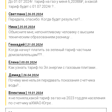
До 01.07.2024г. тариф на газ у меня 6,20388₽, а какой
тариф будет с 01.07.2024г.?...
Светлана |
:
26.05.2024
Передала, спасибо. Когда будет результат?...
Нина |
:
25.05.2024
Объясните мне, непонятливому человеку с высшим
техническим образованием разницу ...
Геннадий |
:
21.05.2024
Когда начнут платить за зеленый тариф частным
домовлалельцам???...
Елена |
:
05.05.2024
Как узнать тариф по Эл.энергии с газовым плитами...
Демид |
:
26.04.2024
Почему мне нельзя передавать показания счетчика
воды?...
Влентина |
:
19.01.2024
я не поняла,какой тариф за газ на 2023 год для населения
по счетчику вХМАО-Югре...