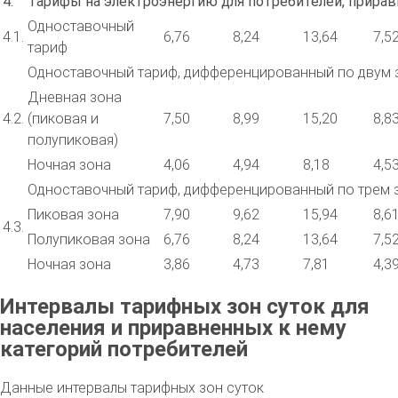
4.
Тарифы на электроэнергию для потребителей, прира
Одноставочный
4.1.
6,76
8,24
13,64
7,5
тариф
Одноставочный тариф, дифференцированный по двум 
Дневная зона
4.2.
(пиковая и
7,50
8,99
15,20
8,8
полупиковая)
Ночная зона
4,06
4,94
8,18
4,5
Одноставочный тариф, дифференцированный по трем 
Пиковая зона
7,90
9,62
15,94
8,6
4.3.
Полупиковая зона
6,76
8,24
13,64
7,5
Ночная зона
3,86
4,73
7,81
4,3
Интервалы тарифных зон суток для
населения и приравненных к нему
категорий потребителей
Данные интервалы тарифных зон суток