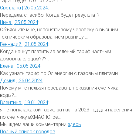
тариф будет с 01.07.2024г.?...
Светлана |
26.05.2024
:
Передала, спасибо. Когда будет результат?...
Нина |
25.05.2024
:
Объясните мне, непонятливому человеку с высшим
техническим образованием разницу ...
Геннадий |
21.05.2024
:
Когда начнут платить за зеленый тариф частным
домовлалельцам???...
Елена |
05.05.2024
:
Как узнать тариф по Эл.энергии с газовым плитами...
Демид |
26.04.2024
:
Почему мне нельзя передавать показания счетчика
воды?...
Влентина |
19.01.2024
:
я не поняла,какой тариф за газ на 2023 год для населения
по счетчику вХМАО-Югре...
Мы ждем ваши комментарии
здесь
Полный список городов