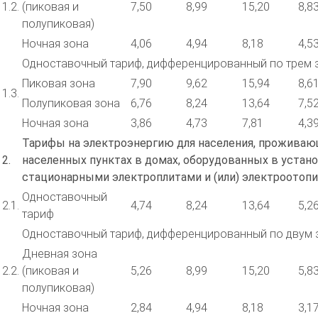
1.2.
(пиковая и
7,50
8,99
15,20
8,8
полупиковая)
Ночная зона
4,06
4,94
8,18
4,5
Одноставочный тариф, дифференцированный по трем 
Пиковая зона
7,90
9,62
15,94
8,6
1.3.
Полупиковая зона
6,76
8,24
13,64
7,5
Ночная зона
3,86
4,73
7,81
4,3
Тарифы на электроэнергию для населения, проживаю
2.
населенных пунктах в домах, оборудованных в устан
стационарными электроплитами и (или) электроотоп
Одноставочный
2.1.
4,74
8,24
13,64
5,2
тариф
Одноставочный тариф, дифференцированный по двум 
Дневная зона
2.2.
(пиковая и
5,26
8,99
15,20
5,8
полупиковая)
Ночная зона
2,84
4,94
8,18
3,1