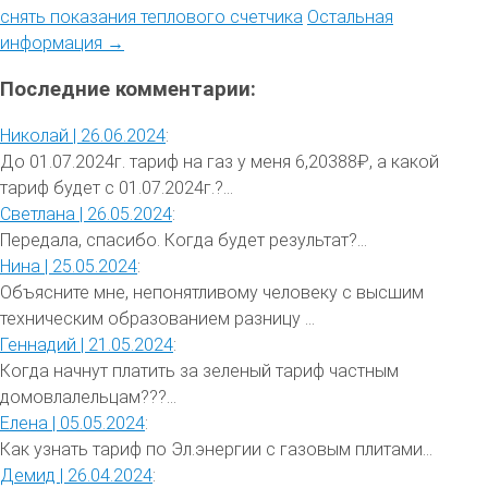
снять показания теплового счетчика
Остальная
информация →
Последние комментарии:
Николай |
26.06.2024
:
До 01.07.2024г. тариф на газ у меня 6,20388₽, а какой
тариф будет с 01.07.2024г.?...
Светлана |
26.05.2024
:
Передала, спасибо. Когда будет результат?...
Нина |
25.05.2024
:
Объясните мне, непонятливому человеку с высшим
техническим образованием разницу ...
Геннадий |
21.05.2024
:
Когда начнут платить за зеленый тариф частным
домовлалельцам???...
Елена |
05.05.2024
:
Как узнать тариф по Эл.энергии с газовым плитами...
Демид |
26.04.2024
: