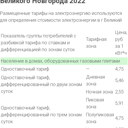
Великого Новгорода 2022
Размещенные тарифы на электроэнергию используются
для определения стоимости электроэнергии в г.Великий.
Цена,
Показатель группы потребителей с
Тарифная
руб.
разбивкой тарифа по ставкам и
зона
за 1
дифференциацией по зонам суток
кВт*ч
Население в домах, оборудованных газовыми плитами
Одноставочный тариф
—
4,75
Дневная
Одноставочный тариф,
5,46
зона
дифференцированный по двум зонам
суток
Ночная зона
2,55
Пиковая
5,91
зона
Одноставочный тариф,
дифференцированный по трем зонам
Полупиковая
4,75
суток
зона