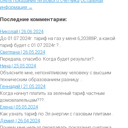
снять показания теплового счетчика
Остальная
информация →
Последние комментарии:
Николай |
26.06.2024
:
До 01.07.2024г. тариф на газ у меня 6,20388₽, а какой
тариф будет с 01.07.2024г.?...
Светлана |
26.05.2024
:
Передала, спасибо. Когда будет результат?...
Нина |
25.05.2024
:
Объясните мне, непонятливому человеку с высшим
техническим образованием разницу ...
Геннадий |
21.05.2024
:
Когда начнут платить за зеленый тариф частным
домовлалельцам???...
Елена |
05.05.2024
:
Как узнать тариф по Эл.энергии с газовым плитами...
Демид |
26.04.2024
:
Почему мне нельзя передавать показания счетчика