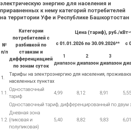
электрическую энергию для населения и
приравненных к нему категорий потребителей
на территории Уфе и Республике Башкортостан
Категории
Цена (тариф), руб./кВт•
потребителей с
с 01.01.2026 по 30.09.2026
**
с 
№
разбивкой по
п/п
ставкам и
1
2
3
дифференциацией
диапазон
диапазон
диапазон
ди
по зонам суток
Тарифы на электроэнергию для населения, проживаю
1.
населенных пунктах
Одноставочный
1.1.
4,99
8,12
8,91
5,5
тариф
Одноставочный тариф, дифференцированный по двум 
Дневная зона
1.2.
(пиковая и
5,40
8,82
9,83
6,0
полупиковая)