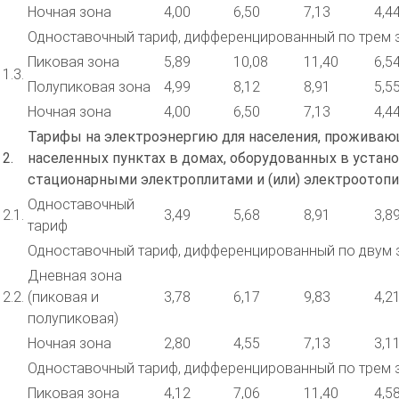
Ночная зона
4,00
6,50
7,13
4,4
Одноставочный тариф, дифференцированный по трем 
Пиковая зона
5,89
10,08
11,40
6,5
1.3.
Полупиковая зона
4,99
8,12
8,91
5,5
Ночная зона
4,00
6,50
7,13
4,4
Тарифы на электроэнергию для населения, проживаю
2.
населенных пунктах в домах, оборудованных в устан
стационарными электроплитами и (или) электроотоп
Одноставочный
2.1.
3,49
5,68
8,91
3,8
тариф
Одноставочный тариф, дифференцированный по двум 
Дневная зона
2.2.
(пиковая и
3,78
6,17
9,83
4,2
полупиковая)
Ночная зона
2,80
4,55
7,13
3,1
Одноставочный тариф, дифференцированный по трем 
Пиковая зона
4,12
7,06
11,40
4,5