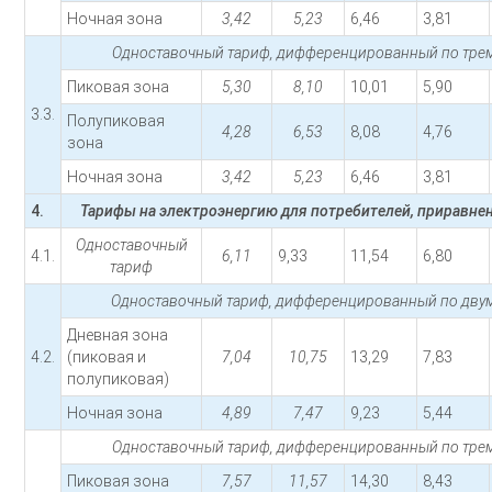
Ночная зона
3,42
5,23
6,46
3,81
Одноставочный тариф, дифференцированный по трем
Пиковая зона
5,30
8,10
10,01
5,90
3.3.
Полупиковая
4,28
6,53
8,08
4,76
зона
Ночная зона
3,42
5,23
6,46
3,81
4.
Тарифы на электроэнергию для потребителей, приравне
Одноставочный
4.1.
6,11
9,33
11,54
6,80
тариф
Одноставочный тариф, дифференцированный по двум
Дневная зона
4.2.
(пиковая и
7,04
10,75
13,29
7,83
полупиковая)
Ночная зона
4,89
7,47
9,23
5,44
Одноставочный тариф, дифференцированный по трем
Пиковая зона
7,57
11,57
14,30
8,43