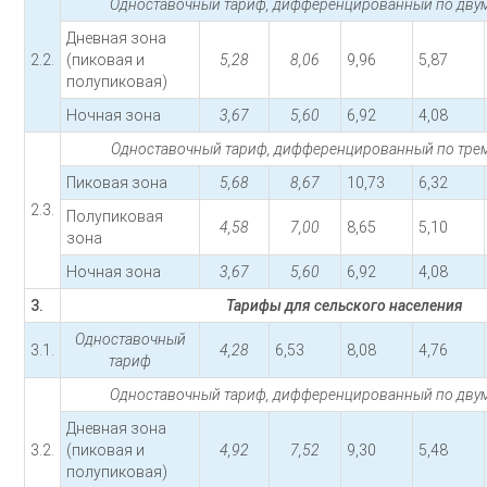
Одноставочный тариф, дифференцированный по двум
Дневная зона
2.2.
(пиковая и
5,28
8,06
9,96
5,87
полупиковая)
Ночная зона
3,67
5,60
6,92
4,08
Одноставочный тариф, дифференцированный по трем
Пиковая зона
5,68
8,67
10,73
6,32
2.3.
Полупиковая
4,58
7,00
8,65
5,10
зона
Ночная зона
3,67
5,60
6,92
4,08
3.
Тарифы для сельского населения
Одноставочный
3.1.
4,28
6,53
8,08
4,76
тариф
Одноставочный тариф, дифференцированный по двум
Дневная зона
3.2.
(пиковая и
4,92
7,52
9,30
5,48
полупиковая)