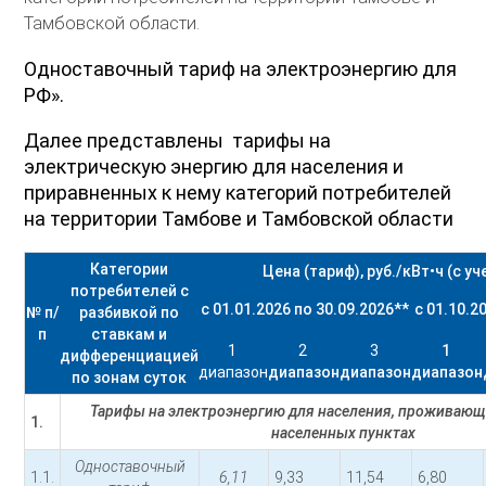
Тамбовской области.
Одноставочный тариф на электроэнергию для
РФ».
Далее представлены тарифы на
электрическую энергию для населения и
приравненных к нему категорий потребителей
на территории Тамбове и Тамбовской области
Категории
Цена (тариф), руб./кВт•ч (с у
потребителей с
с 01.01.2026 по 30.09.2026
**
с 01.10.2
№ п/
разбивкой по
п
ставкам и
1
2
3
1
дифференциацией
диапазон
диапазон
диапазон
диапазон
по зонам суток
Тарифы на электроэнергию для населения, проживающ
1.
населенных пунктах
Одноставочный
1.1.
6,11
9,33
11,54
6,80