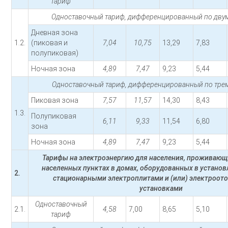
тариф
Одноставочный тариф, дифференцированный по двум
Дневная зона
1.2.
(пиковая и
7,04
10,75
13,29
7,83
полупиковая)
Ночная зона
4,89
7,47
9,23
5,44
Одноставочный тариф, дифференцированный по трем
Пиковая зона
7,57
11,57
14,30
8,43
1.3.
Полупиковая
6,11
9,33
11,54
6,80
зона
Ночная зона
4,89
7,47
9,23
5,44
Тарифы на электроэнергию для населения, проживающ
населенных пунктах в домах, оборудованных в устано
2.
стационарными электроплитами и (или) электроот
установками
Одноставочный
2.1.
4,58
7,00
8,65
5,10
тариф