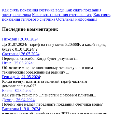
Как снять показания счетчика воды
Как снять показания
электросчетчика
Как снять показания счетчика газа
Как снять
показания теплового счетчика
Остальная информация →
Последние комментарии:
Николай |
26.06.2024
:
До 01.07.2024г. тариф на газ у меня 6,20388₽, а какой тариф
будет с 01.07.2024г.?...
Светлана |
26.05.2024
:
Передала, спасибо. Когда будет результат?...
Нина |
25.05.2024
:
Объясните мне, непонятливому человеку с высшим
техническим образованием разницу ...
Геннадий |
21.05.2024
:
Когда начнут платить за зеленый тариф частным
домовлалельцам???...
Елена |
05.05.2024
:
Как узнать тариф по Эл.энергии с газовым плитами...
Демид |
26.04.2024
:
Почему мне нельзя передавать показания счетчика воды?...
Влентина |
19.01.2024
:
я не поняла,какой тариф за газ на 2023 год для населения по