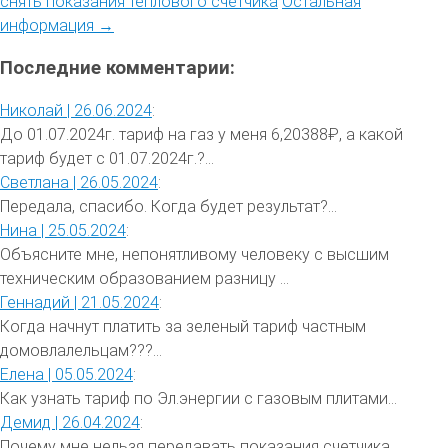
снять показания теплового счетчика
Остальная
информация →
Последние комментарии:
Николай |
26.06.2024
:
До 01.07.2024г. тариф на газ у меня 6,20388₽, а какой
тариф будет с 01.07.2024г.?...
Светлана |
26.05.2024
:
Передала, спасибо. Когда будет результат?...
Нина |
25.05.2024
:
Объясните мне, непонятливому человеку с высшим
техническим образованием разницу ...
Геннадий |
21.05.2024
:
Когда начнут платить за зеленый тариф частным
домовлалельцам???...
Елена |
05.05.2024
:
Как узнать тариф по Эл.энергии с газовым плитами...
Демид |
26.04.2024
:
Почему мне нельзя передавать показания счетчика